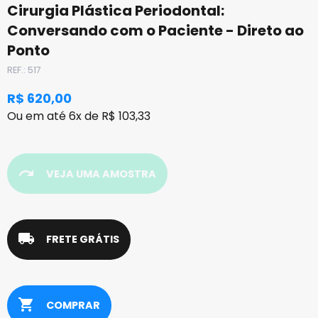
Cirurgia Plástica Periodontal:
Conversando com o Paciente - Direto ao
Ponto
REF.: 517
R$ 620,00
Ou em até 6x de R$ 103,33
redo
VEJA UMA AMOSTRA
local_shipping
FRETE GRÁTIS
shopping_cart
COMPRAR