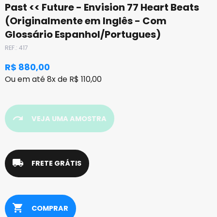
Past << Future - Envision 77 Heart Beats
(Originalmente em Inglês - Com
Glossário Espanhol/Portugues)
REF.: 417
R$ 880,00
Ou em até 8x de R$ 110,00
redo
VEJA UMA AMOSTRA
local_shipping
FRETE GRÁTIS
shopping_cart
COMPRAR