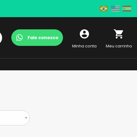
account_circle
shopping_cart
Fale conosco
Minha conta
Meu carrinho