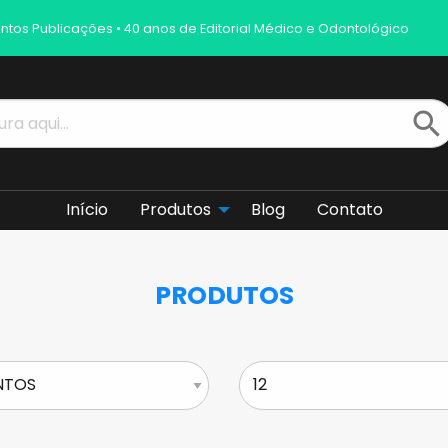
ntos Publicações • 40 anos de Editorial Médico e Odontológico
search
Início
Produtos
Blog
Contato
PRODUTOS